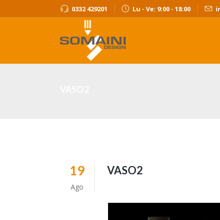
0332 429201
Lu - Ve: 9:00 - 18:00
i
VASO2
19
VASO2
Ago