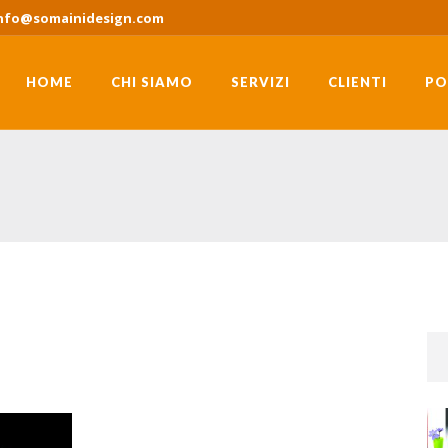
nfo@somainidesign.com
HOME
CHI SIAMO
SERVIZI
CLIENTI
PO