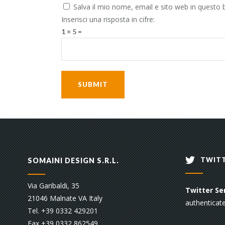
Salva il mio nome, email e sito web in questo
Inserisci una risposta in cifre:
1 × 5 =
TWITT
SOMAINI DESIGN S.R.L.
Via Garibaldi, 35
Twitter Sen
21046 Malnate VA Italy
authenticate
Tel. +39 0332 429201
Fax +39 0332 862549