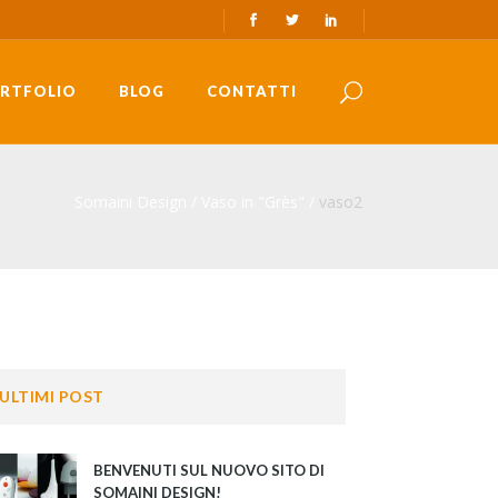
RTFOLIO
BLOG
CONTATTI
Somaini Design
/
Vaso in "Grès"
/
vaso2
ULTIMI POST
BENVENUTI SUL NUOVO SITO DI
SOMAINI DESIGN!