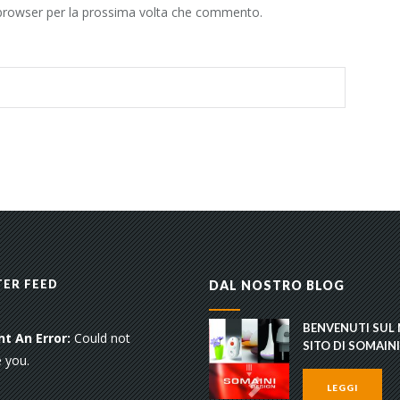
 browser per la prossima volta che commento.
ER FEED
DAL NOSTRO BLOG
BENVENUTI SUL
t An Error:
Could not
SITO DI SOMAINI
 you.
LEGGI