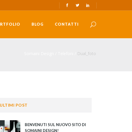
RTFOLIO
BLOG
CONTATTI
Somaini Design
/
Telefoni
/
Dual_foto
ULTIMI POST
BENVENUTI SUL NUOVO SITO DI
SOMAINI DESIGN!