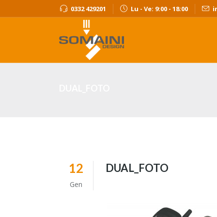
0332 429201
Lu - Ve: 9:00 - 18:00
i
DUAL_FOTO
12
DUAL_FOTO
Gen