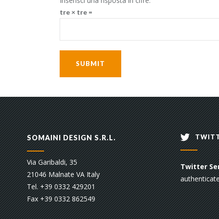
Inserisci una risposta in cifre:
tre × tre =
TWITT
SOMAINI DESIGN S.R.L.
Via Garibaldi, 35
Twitter Sen
21046 Malnate VA Italy
authenticate
Tel. +39 0332 429201
Fax +39 0332 862549