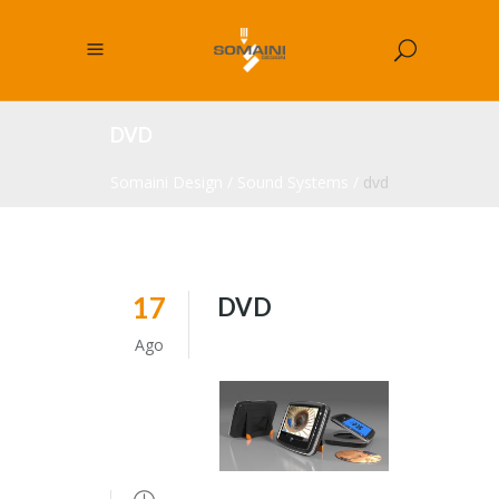
DVD
Somaini Design
/
Sound Systems
/
dvd
17
DVD
Ago