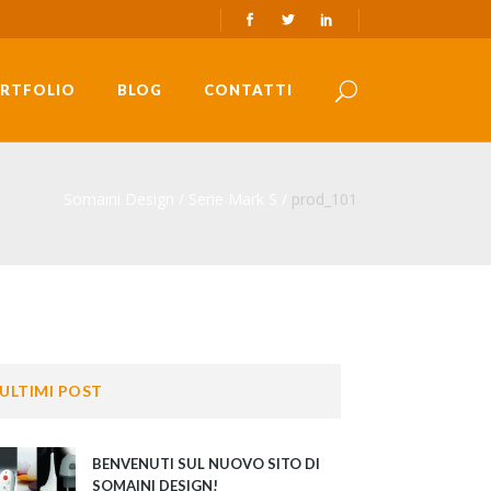
RTFOLIO
BLOG
CONTATTI
Somaini Design
/
Serie Mark S
/
prod_101
ULTIMI POST
BENVENUTI SUL NUOVO SITO DI
SOMAINI DESIGN!