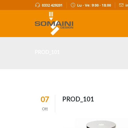
0332 429201
Lu - Ve: 9:00 - 18:00
i
PROD_101
07
PROD_101
Ott