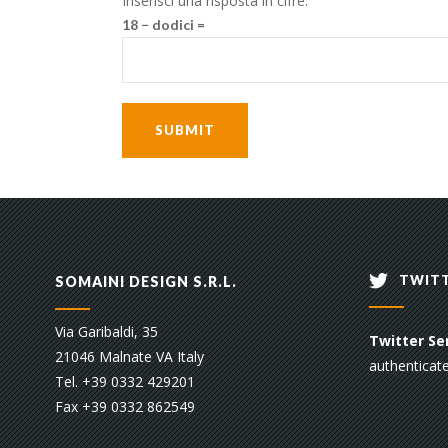
Inserisci una risposta in cifre:
18 − dodici =
TWITT
SOMAINI DESIGN S.R.L.
Via Garibaldi, 35
Twitter Sen
21046 Malnate VA Italy
authenticate
Tel. +39 0332 429201
Fax +39 0332 862549