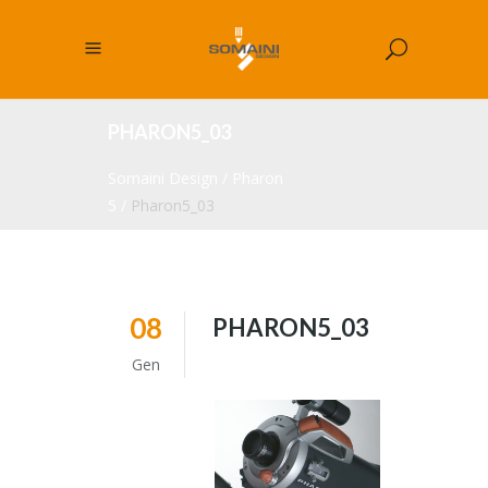
PHARON5_03
Somaini Design
/
Pharon
5
/
Pharon5_03
08
PHARON5_03
Gen