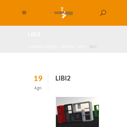
LIBI2
Somaini Design
/
Libreria "LIBI"
/
libi2
19
LIBI2
Ago