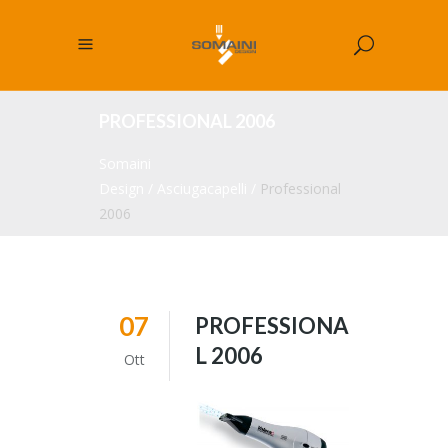
PROFESSIONAL 2006
Somaini
Design
/
Asciugacapelli
/
Professional
2006
07
PROFESSIONA
L 2006
Ott