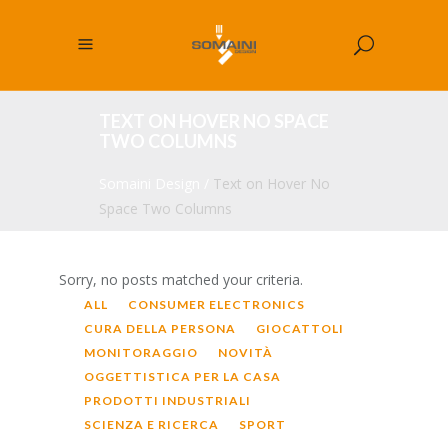
TEXT ON HOVER NO SPACE
TWO COLUMNS
Somaini Design
/
Text on Hover No
Space Two Columns
Sorry, no posts matched your criteria.
ALL
CONSUMER ELECTRONICS
CURA DELLA PERSONA
GIOCATTOLI
MONITORAGGIO
NOVITÀ
OGGETTISTICA PER LA CASA
PRODOTTI INDUSTRIALI
SCIENZA E RICERCA
SPORT