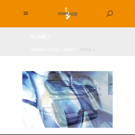
HOME 2
Somaini Design
/
Home
/
home 2